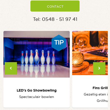
CONTACT
Tel: 0548 - 51 97 41
TIP
Fins Grill
LED's Go Showbowling
Gezellig eten i
Spectaculair bowlen
Grillhui