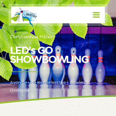
Partycentrum Mölke
LED's GO
SHOWBOWLING
Avondje uit | Kinderfeestjes | Bowlen in
Overijssel