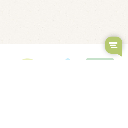
LED's Go Showbowling
Fluisterbootjes verhuur
Kindvriendelijk restaurant
Overdekt Zwembad & Binnenspeeltuin