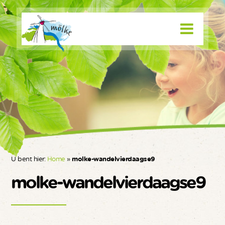
U bent hier:
Home
»
molke-wandelvierdaagse9
molke-wandelvierdaagse9