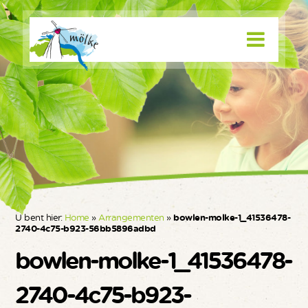
U bent hier:
Home
»
Arrangementen
»
bowlen-molke-1_41536478-
2740-4c75-b923-56bb5896adbd
bowlen-molke-1_41536478-
2740-4c75-b923-