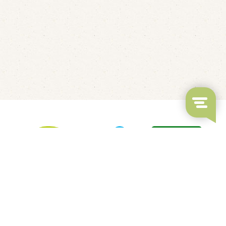
LED's Go Showbowling
Fluisterbootjes verhuur