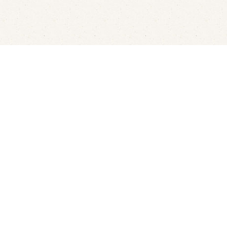
LED's Go Showbowling
Flui