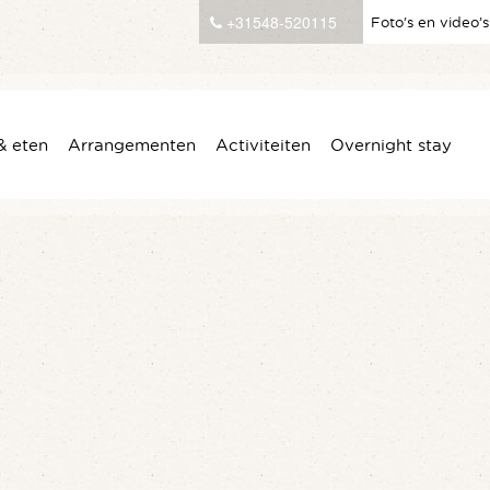
+31548-520115
Foto’s en video’s
& eten
Arrangementen
Activiteiten
Overnight stay