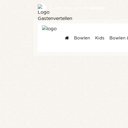
reviews
Guests rate us
from
!
Bowlen
Kids
Bowlen 