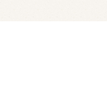
sterbootjes verhuur
Kindvriendelijk restaurant
Ove