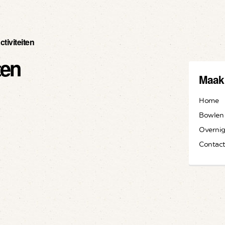
tiviteiten
ten
Maak
Home
Bowlen 
Overnig
Contac