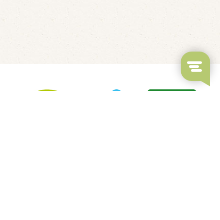
LED's Go Showbowling
Fluisterbootjes verhuur
Kindvriendelijk restaurant
Overdekt Zwembad & Binnenspeeltuin