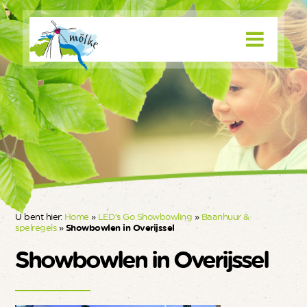
U bent hier:
Home
»
LED’s Go Showbowling
»
Baanhuur &
spelregels
»
Showbowlen in Overijssel
Showbowlen in Overijssel