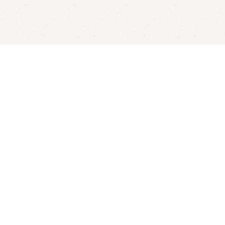
LED's Go Showbowling
Flui