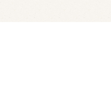
sterbootjes verhuur
Kindvriendelijk restaurant
Ove