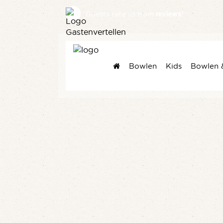
reviews
Guests rate us
from
!
Bowlen
Kids
Bowlen 