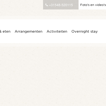
+31548-520115
Foto’s en video’s
& eten
Arrangementen
Activiteiten
Overnight stay