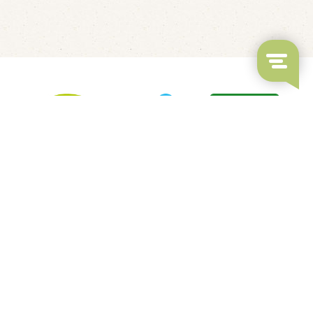
LED's Go Showbowling
Fluisterbootjes verhuur
Kindvriendelijk restaurant
Overdekt Zwembad & Binnenspeeltuin