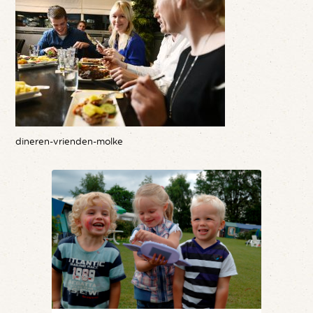
dineren-vrienden-molke