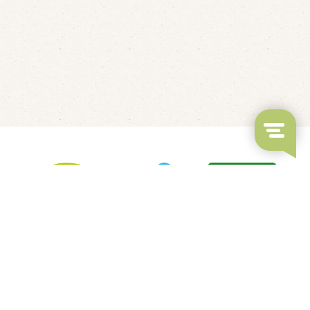
LED's Go Showbowling
Fluisterbootjes verhuur
Kindvriendelijk restaurant