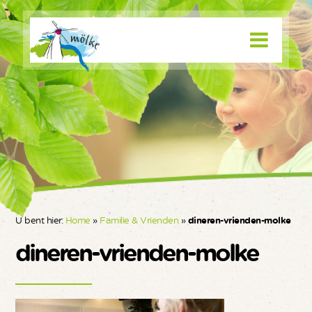
U bent hier:
Home
»
Familie & Vrienden
»
dineren-vrienden-molke
dineren-vrienden-molke