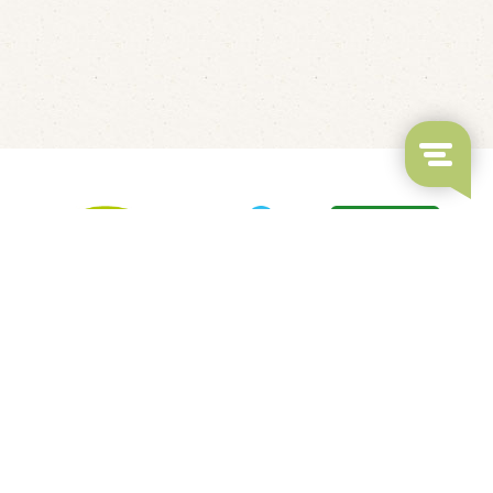
LED's Go Showbowling
Fluisterbootjes verhuur
Kindvriendelijk restaurant
Overdekt Zwembad & Binnenspeeltuin