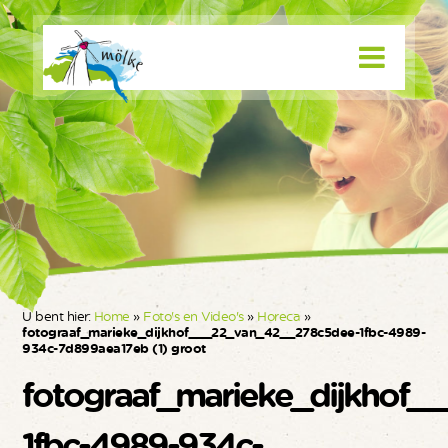
U bent hier:
Home
»
Foto's en Video's
»
Horeca
»
fotograaf_marieke_dijkhof___22_van_42__278c5dee-1fbc-4989-
934c-7d899aea17eb (1) groot
fotograaf_marieke_dijkhof
1fbc-4989-934c-