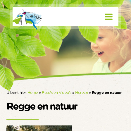
U bent hier:
Home
»
Foto's en Video's
»
Horeca
»
Regge en natuur
Regge en natuur