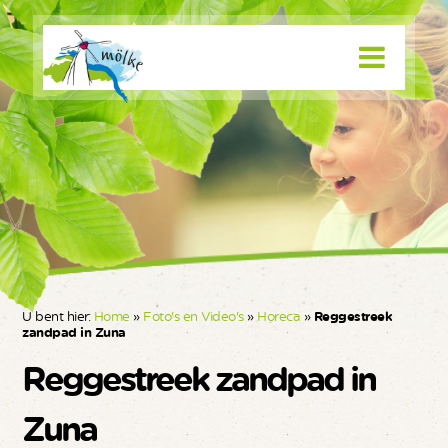
U bent hier:
Home
»
Foto's en Video's
»
Horeca
»
Reggestreek
zandpad in Zuna
Reggestreek zandpad in
Zuna