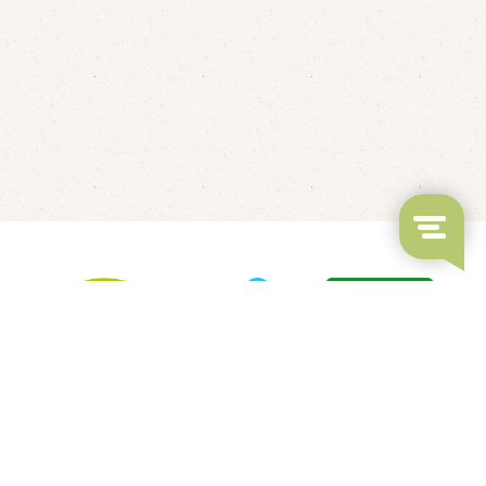
LED's Go Showbowling
Fluisterbootjes verhuur