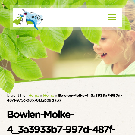
U bent hier:
Home
»
Home
»
Bowlen-Molke-4_3a3933b7-997d-
487f-975c-08b78132c09d (3)
Bowlen-Molke-
4_3a3933b7-997d-487f-