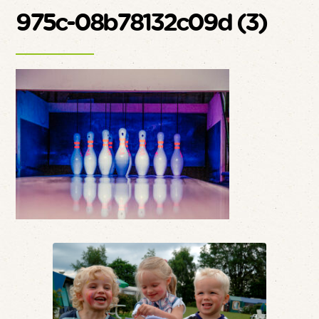
975c-08b78132c09d (3)