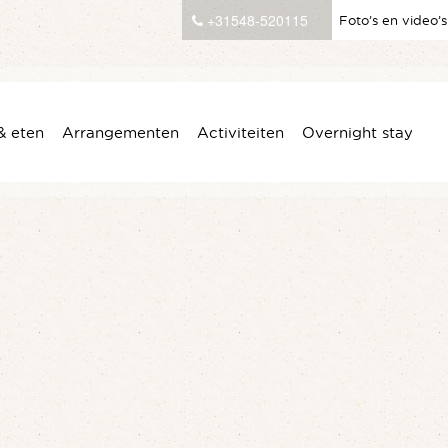
+31548-520115
Foto’s en video’s
& eten
Arrangementen
Activiteiten
Overnight stay