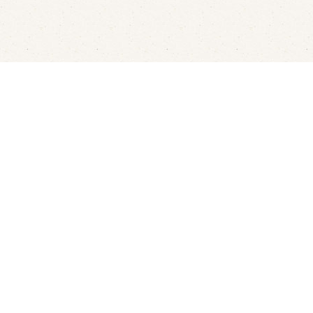
sterbootjes verhuur
Kindvriendelijk restaurant
Ove