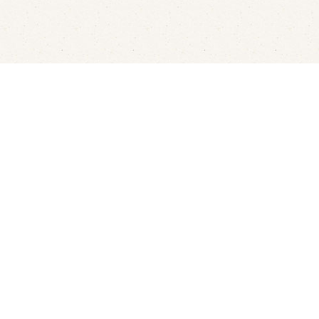
LED's Go Showbowling
Flui