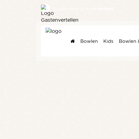
reviews
Guests rate us
from
!
Bowlen
Kids
Bowlen 