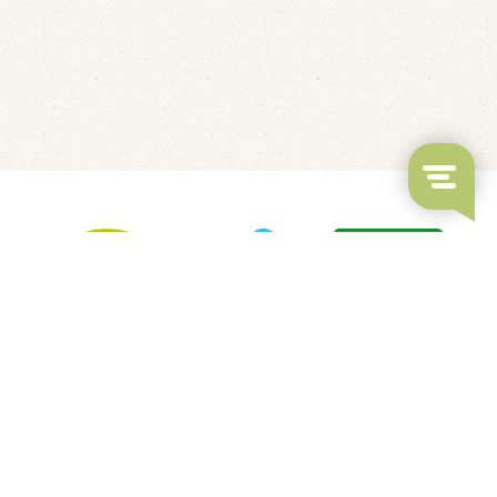
LED's Go Showbowling
Fluisterbootjes verhuur
Kindvriendelijk restaurant
Overdekt Zwembad & Binnenspeeltuin