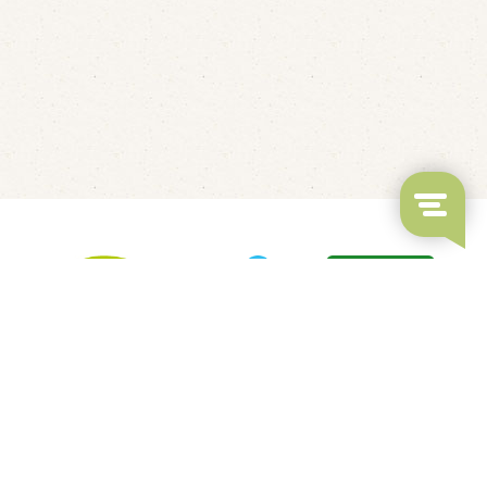
LED's Go Showbowling
Fluisterbootjes verhuur
Kindvriendelijk restaurant