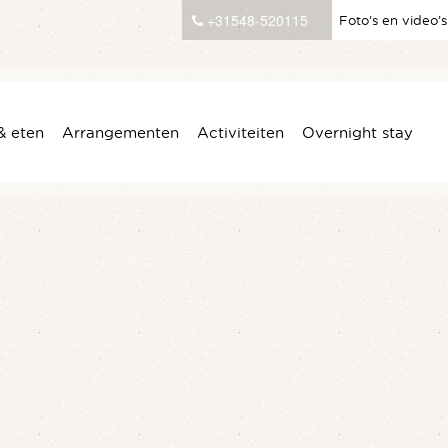
+31548-520115
Foto’s en video’s
& eten
Arrangementen
Activiteiten
Overnight stay