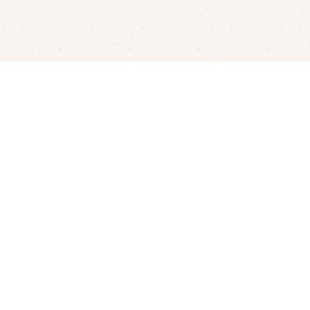
LED's Go Showbowling
Flui