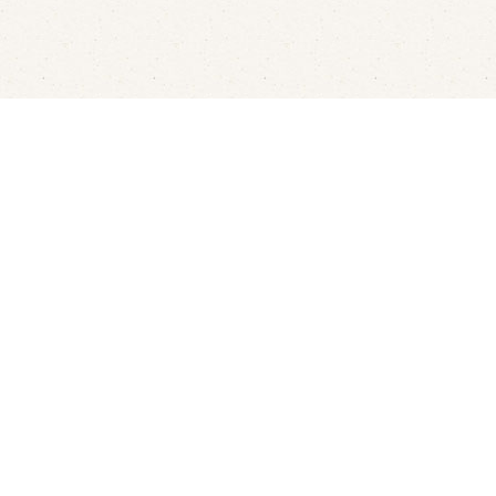
sterbootjes verhuur
Kindvriendelijk restaurant
Ove