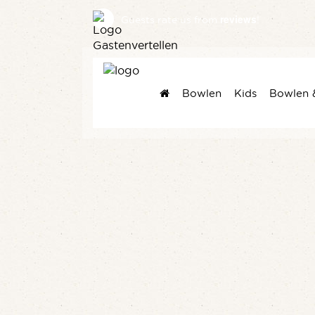
reviews
Guests rate us
from
!
Bowlen
Kids
Bowlen 