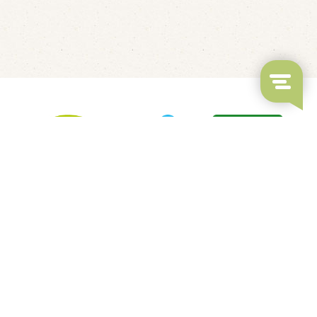
LED's Go Showbowling
Fluisterbootjes verhuur
Kindvriendelijk restaurant
Overdekt Zwembad & Binnenspeeltuin