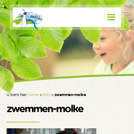
U bent hier:
Home
»
Kids
»
zwemmen-molke
zwemmen-molke