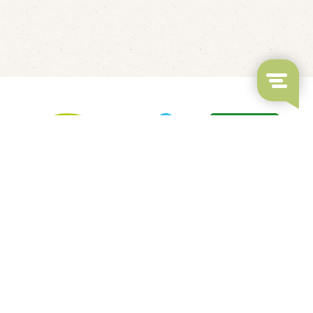
LED's Go Showbowling
Fluisterbootjes verhuur
Kindvriendelijk restaurant
Overdekt Zwembad & Binnenspeeltuin