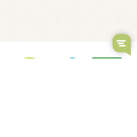
LED's Go Showbowling
Fluisterbootjes verhuur
Kindvriendelijk restaurant
Overdekt Zwembad & Binnenspeeltuin